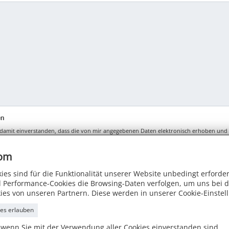
en
damit einverstanden, dass die von mir angegebenen Daten elektronisch erhoben und
nutzt. Mit dem Absenden des Kontaktformulars erkläre ich mich mit der Verarbeitu
enschutzerklärung.
com
ies sind für die Funktionalität unserer Website unbedingt erforde
 Performance-Cookies die Browsing-Daten verfolgen, um uns bei d
ies von unseren Partnern. Diese werden in unserer Cookie-Einstel
ies erlauben
, wenn Sie mit der Verwendung aller Cookies einverstanden sind.