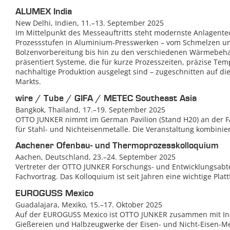
ALUMEX India
New Delhi, Indien, 11.–13. September 2025
Im Mittelpunkt des Messeauftritts steht modernste Anlagentec
Prozessstufen in Aluminium-Presswerken – vom Schmelzen u
Bolzenvorbereitung bis hin zu den verschiedenen Wärmebe
präsentiert Systeme, die für kurze Prozesszeiten, präzise Te
nachhaltige Produktion ausgelegt sind – zugeschnitten auf d
Markts.
wire / Tube / GIFA / METEC Southeast Asia
Bangkok, Thailand, 17.–19. September 2025
OTTO JUNKER nimmt im German Pavilion (Stand H20) an der Fac
für Stahl- und Nichteisenmetalle. Die Veranstaltung kombinie
Aachener Ofenbau- und Thermoprozesskolloquium
Aachen, Deutschland, 23.–24. September 2025
Vertreter der OTTO JUNKER Forschungs- und Entwicklungsabteil
Fachvortrag. Das Kolloquium ist seit Jahren eine wichtige Pla
EUROGUSS Mexico
Guadalajara, Mexiko, 15.–17. Oktober 2025
Auf der EUROGUSS Mexico ist OTTO JUNKER zusammen mit Indu
Gießereien und Halbzeugwerke der Eisen- und Nicht-Eisen-Meta