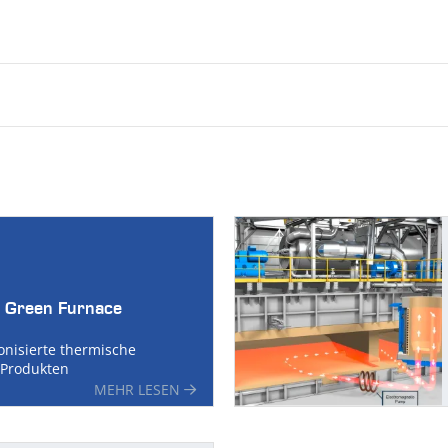
 Green Furnace
onisierte thermische
Produkten
MEHR LESEN