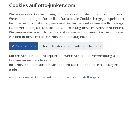
Cookies auf otto-junker.com
52152 Simmerath - Lammersdorf
Wir verwenden Cookies. Einige Cookies sind für die Funktionalität unserer
info@otto-junker.com
Website unbedingt erforderlich. Funktionale Cookies hingegen speichern
technische Informationen, während Performance-Cookies die Browsing-
+49 24 73 / 601-0 (Zentrale)
Daten verfolgen, um uns bei der Optimierung unserer Website zu helfen.
Wir verwenden auch Drittanbieter-Cookies von unseren Partnern. Diese
+49 24 73 / 601-555 (Service)
werden in unserer Cookie-Einstellungen aufgeführt.
Download Imagebroschüre
✓ Akzeptieren
Nur erforderliche Cookies erlauben
Klicken Sie oben auf "Akzeptieren", wenn Sie mit der Verwendung aller
Cookies einverstanden sind.
Ihre Einstellungen können Sie jederzeit über die Cookie Einstellungen
ändern.
Impressum
Datenschutz
Datenschutz-Einstellungen
IMPRESSUM
DATENSCHUTZ
DATENSCHUTZ-EINSTELLUNGEN