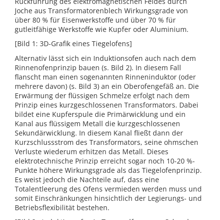
Rückführung des elektromagnetischen Feldes durch
Joche aus Transformatorenblech Wirkungsgrade von
über 80 % für Eisenwerkstoffe und über 70 % für
gutleitfähige Werkstoffe wie Kupfer oder Aluminium.
[Bild 1: 3D-Grafik eines Tiegelofens]
Alternativ lässt sich ein Induktionsofen auch nach dem
Rinnenofenprinzip bauen (s. Bild 2). In diesem Fall
flanscht man einen sogenannten Rinneninduktor (oder
mehrere davon) (s. Bild 3) an ein Oberofengefäß an. Die
Erwärmung der flüssigen Schmelze erfolgt nach dem
Prinzip eines kurzgeschlossenen Transformators. Dabei
bildet eine Kupferspule die Primärwicklung und ein
Kanal aus flüssigem Metall die kurzgeschlossenen
Sekundärwicklung. In diesem Kanal fließt dann der
Kurzschlussstrom des Transformators, seine ohmschen
Verluste wiederum erhitzen das Metall. Dieses
elektrotechnische Prinzip erreicht sogar noch 10-20 %-
Punkte höhere Wirkungsgrade als das Tiegelofenprinzip.
Es weist jedoch die Nachteile auf, dass eine
Totalentleerung des Ofens vermieden werden muss und
somit Einschränkungen hinsichtlich der Legierungs- und
Betriebsflexibilität bestehen.