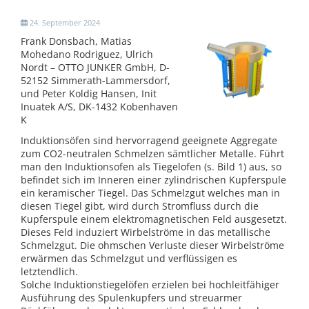
24. September 2024
Frank Donsbach, Matias
Mohedano Rodriguez, Ulrich
Nordt – OTTO JUNKER GmbH, D-
52152 Simmerath-Lammersdorf,
und Peter Koldig Hansen, Init
Inuatek A/S, DK-1432 Kobenhaven
K
Induktionsöfen sind hervorragend geeignete Aggregate
zum CO2-neutralen Schmelzen sämtlicher Metalle. Führt
man den Induktionsofen als Tiegelofen (s. Bild 1) aus, so
befindet sich im Inneren einer zylindrischen Kupferspule
ein keramischer Tiegel. Das Schmelzgut welches man in
diesen Tiegel gibt, wird durch Stromfluss durch die
Kupferspule einem elektromagnetischen Feld ausgesetzt.
Dieses Feld induziert Wirbelströme in das metallische
Schmelzgut. Die ohmschen Verluste dieser Wirbelströme
erwärmen das Schmelzgut und verflüssigen es
letztendlich.
Solche Induktionstiegelöfen erzielen bei hochleitfähiger
Ausführung des Spulenkupfers und streuarmer