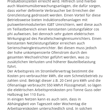
Produktionszeiten erreicht wird. Hilfreich sind hierbei
auch Maximumüberwachungsanlagen, die dafür sorgen,
dass vorher definierte Verbraucher bei Erreichen der
Grenzleistung gedrosselt werden. Einen Vorteil für diese
Betriebsweise bieten Induktionsofenanlagen mit
pulsweitenmodulierten IGBT Umrichtern, weil diese auch
im Teillastbereich einen konstanten Leistungsfaktor cos
phi aufweisen, bei dennoch sehr gutem elektrischen
Wirkungsgrad des Parallelschwingkreisumrichters. Einen
konstanten Netzleistungsfaktor erreichen auch
Serienschwingkreisumrichter. Bei diesen muss jedoch
der hohe unkompensierte Ofenstrom durch den
gesamten Wechselrichter geführt werden, was zu
zusätzlichen Verlusten und höherer Bauteilbelastung
führt.
Der Arbeitspreis im Stromliefervertrag bestimmt die
Kosten pro verbrauchter kWh, die vom Schmelzbetrieb zu
zahlen sind. Beträgt dieser z.B. 20 Cent pro kWh und die
Ofenanlage verbraucht 550 kWh/t Flüssigmetall, so lägen
die elektrischen Arbeitspreiskosten pro Tonne Guss oder
Halbzeug bei 110 Euro.
In einigen Netzen kann es auch sein, dass in
Abhängigkeit von Tageszeit oder Wochentag die
Arbeitspreiskosten unterschiedlich sind. In solchen