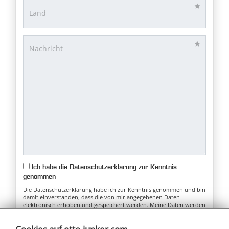
Ich habe die Datenschutzerklärung zur Kenntnis
genommen
Die Datenschutzerklärung habe ich zur Kenntnis genommen und bin
damit einverstanden, dass die von mir angegebenen Daten
elektronisch erhoben und gespeichert werden. Meine Daten werden
dabei nur streng zweckgebunden zur Bearbeitung und
Beantwortung meiner Anfrage benutzt. Mit dem Absenden des
Kontaktformulars erkläre ich mich mit der Verarbeitung