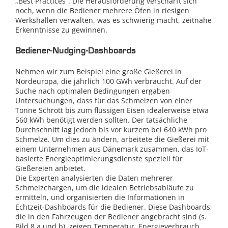
„Best Practices“. Die Herausforderung verschärft sich
noch, wenn die Bediener mehrere Öfen in riesigen
Werkshallen verwalten, was es schwierig macht, zeitnahe
Erkenntnisse zu gewinnen.
Bediener-Nudging-Dashboards
Nehmen wir zum Beispiel eine große Gießerei in
Nordeuropa, die jährlich 100 GWh verbraucht. Auf der
Suche nach optimalen Bedingungen ergaben
Untersuchungen, dass für das Schmelzen von einer
Tonne Schrott bis zum flüssigen Eisen idealerweise etwa
560 kWh benötigt werden sollten. Der tatsächliche
Durchschnitt lag jedoch bis vor kurzem bei 640 kWh pro
Schmelze. Um dies zu ändern, arbeitete die Gießerei mit
einem Unternehmen aus Dänemark zusammen, das IoT-
basierte Energieoptimierungsdienste speziell für
Gießereien anbietet.
Die Experten analysierten die Daten mehrerer
Schmelzchargen, um die idealen Betriebsabläufe zu
ermitteln, und organisierten die Informationen in
Echtzeit-Dashboards für die Bediener. Diese Dashboards,
die in den Fahrzeugen der Bediener angebracht sind (s.
Bild 8 a und b), zeigen Temperatur, Energieverbrauch