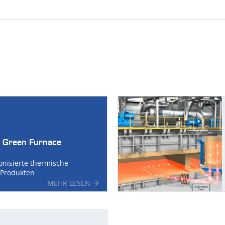
 Green Furnace
onisierte thermische
Produkten
MEHR LESEN